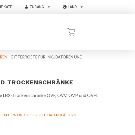
IFIKATE
ZUGANG
LAND
OREN
-
GITTERROSTE FÜR INKUBATOREN UND
ND TROCKENSCHRÄNKE
 die LBX-Trockenschränke OVF, OVV, OVP und OVH.
ÄTTERN UND SICHERHEITSDATENBLÄTTERN