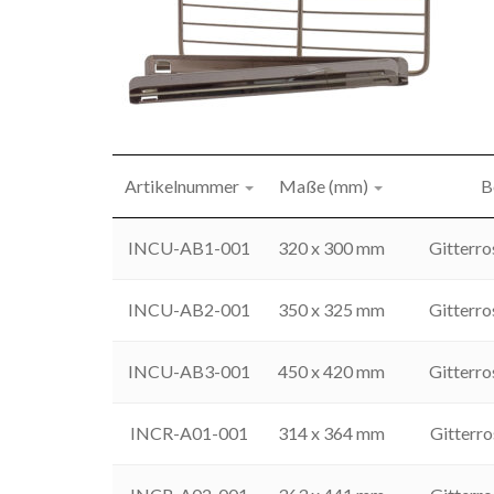
Artikelnummer
Maße (mm)
B
INCU-AB1-001
320 x 300 mm
Gitterr
INCU-AB2-001
350 x 325 mm
Gitterr
INCU-AB3-001
450 x 420 mm
Gitterr
INCR-A01-001
314 x 364 mm
Gitterr