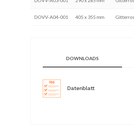
DOVV-A03-001
290 x 285 mm
Gitterro
DOVV-A04-001
405 x 355 mm
Gitterro
DOWNLOADS
Datenblatt