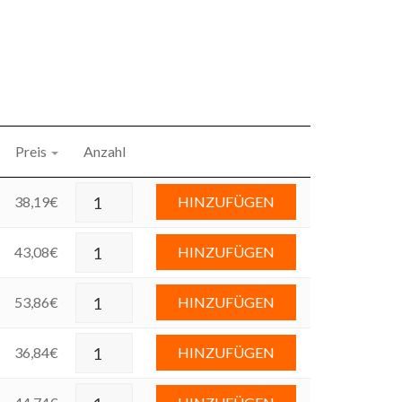
Preis
Anzahl
38,19
€
HINZUFÜGEN
43,08
€
HINZUFÜGEN
53,86
€
HINZUFÜGEN
36,84
€
HINZUFÜGEN