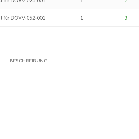
st für DOVV-024-001
1
2
st für DOVV-052-001
1
3
BESCHREIBUNG