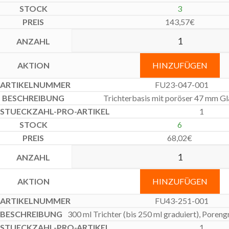
3
143,57
€
HINZUFÜGEN
FU23-047-001
Trichterbasis mit poröser 47 mm Gl
1
6
68,02
€
HINZUFÜGEN
FU43-251-001
300 ml Trichter (bis 250 ml graduiert), Poren
1