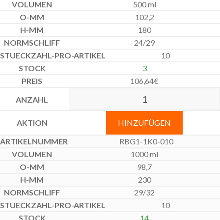
500 ml
102,2
180
24/29
10
3
106,64
€
HINZUFÜGEN
RBG1-1K0-010
1000 ml
98,7
230
29/32
10
14