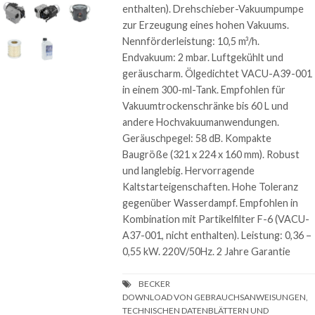
enthalten). Drehschieber-Vakuumpumpe
zur Erzeugung eines hohen Vakuums.
Nennförderleistung: 10,5 m³/h.
Endvakuum: 2 mbar. Luftgekühlt und
geräuscharm. Ölgedichtet VACU-A39-001
in einem 300-ml-Tank. Empfohlen für
Vakuumtrockenschränke bis 60 L und
andere Hochvakuumanwendungen.
Geräuschpegel: 58 dB. Kompakte
Baugröße (321 x 224 x 160 mm). Robust
und langlebig. Hervorragende
Kaltstarteigenschaften. Hohe Toleranz
gegenüber Wasserdampf. Empfohlen in
Kombination mit Partikelfilter F-6 (VACU-
A37-001, nicht enthalten). Leistung: 0,36 –
0,55 kW. 220V/50Hz. 2 Jahre Garantie
DOWNLOAD VON GEBRAUCHSANWEISUNGEN,
TECHNISCHEN DATENBLÄTTERN UND