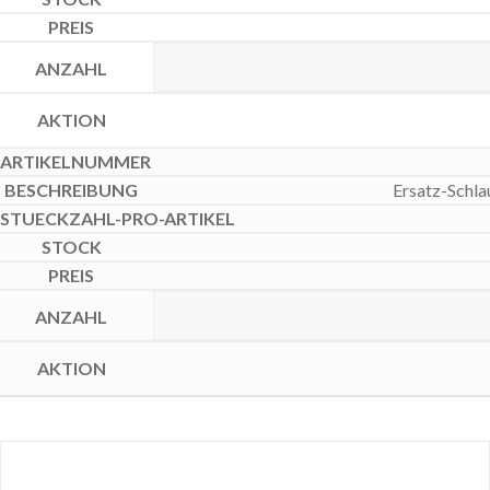
Ersatz-Schla