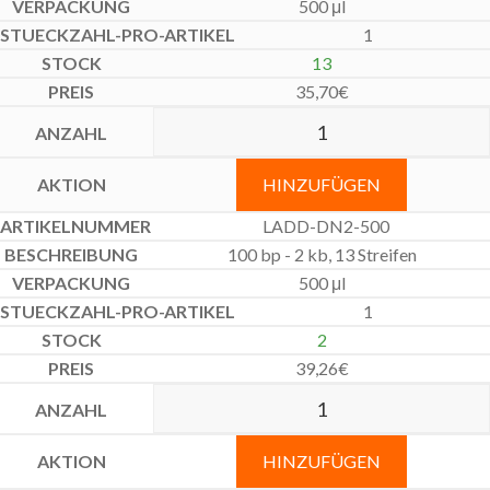
500 μl
1
13
35,70
€
HINZUFÜGEN
LADD-DN2-500
100 bp - 2 kb, 13 Streifen
500 μl
1
2
39,26
€
HINZUFÜGEN