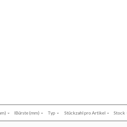
mm)
lBürste (mm)
Typ
Stückzahl pro Artikel
Stock