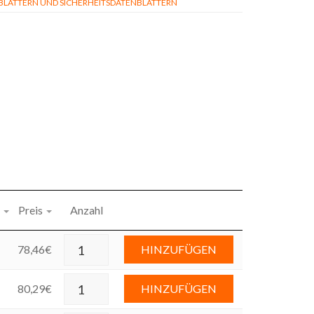
ÄTTERN UND SICHERHEITSDATENBLÄTTERN
Preis
Anzahl
78,46
€
HINZUFÜGEN
80,29
€
HINZUFÜGEN