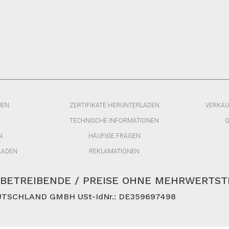
HEN
ZERTIFIKATE HERUNTERLADEN
VERKAU
TECHNISCHE INFORMATIONEN
Q
N
HÄUFIGE FRAGEN
LADEN
REKLAMATIONEN
BETREIBENDE / PREISE OHNE MEHRWERTS
TSCHLAND GMBH USt-IdNr.: DE359697498