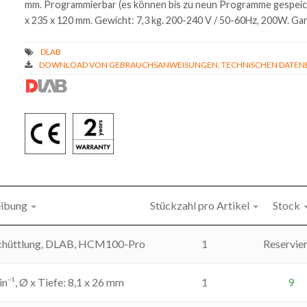
mm. Programmierbar (es können bis zu neun Programme gespeic
x 235 x 120 mm. Gewicht: 7,3 kg. 200-240 V / 50-60Hz, 200W. Gar
DOWNLOAD VON GEBRAUCHSANWEISUNGEN, TECHNISCHEN DATENBL
eibung
Stückzahl pro Artikel
Stock
 Schüttlung, DLAB, HCM100-Pro
1
Reservie
n⁻¹, Ø x Tiefe: 8,1 x 26 mm
1
9