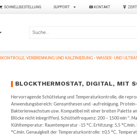
SCHNELLBESTELLUNG
SUPPORT
KONTAKT
ZERT
KONTROLLE, VERBRENNUNG UND KALZINIERUNG
-
WASSER- UND ULTRA
BLOCKTHERMOSTAT, DIGITAL, MIT 
Hervorragende Schüttelung und Temperaturkontrolle, die reprod
Anwendungsbereich: Gensynthesen und -aufreinigung, Protein- 
Bakterienwachstum usw. Kompatibel mit einer breiten Palette a
Blöcke nicht inbegriffen). Schüttelfrequenz: 200 – 1500 min⁻¹.
Kühltemperatur: Raumtemperatur -15 °C. Erhitzung: 5,5 °C/min.
°C/min. Genauigkeit der Temperaturkontrolle: ±0,5 °C. Temperatur