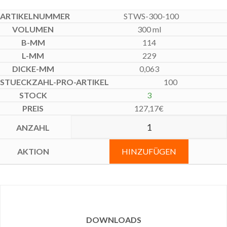
STWS-300-100
300 ml
114
229
0,063
100
3
127,17
€
HINZUFÜGEN
DOWNLOADS